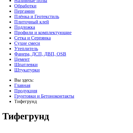
Наливные полы
Обработки
Пергамин
Плёнка и Геотекстиль
Плиточный клей
Подложка
Профили и комплектующие
Сетка и Серпянка
Сухие смеси
Утеплитель
Фанера, ДСП, ДВП, OSB
Цемент
Шпатлевки
Штукатурки
Вы здесь:
Главная
Продукция
Грунтовки и Бетоноконтакты
Тифегрунд
Тифегрунд